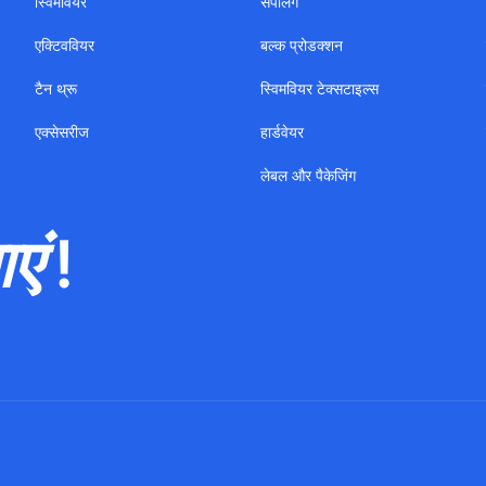
स्विमवियर
सैंपलिंग
एक्टिववियर
बल्क प्रोडक्शन
टैन थ्रू
स्विमवियर टेक्सटाइल्स
एक्सेसरीज
हार्डवेयर
लेबल और पैकेजिंग
एं !