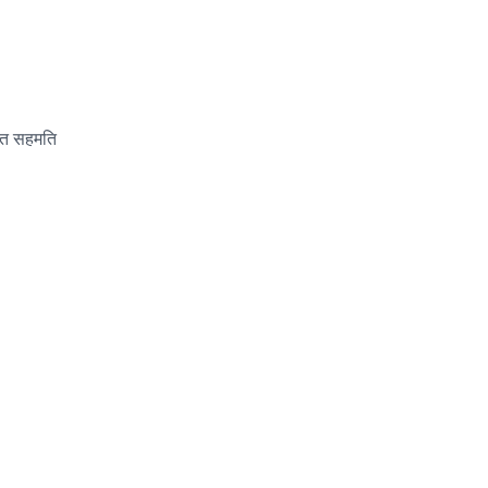
खित सहमति