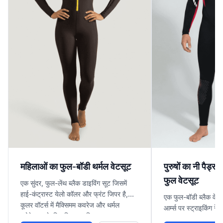
महिलाओं का फुल-बॉडी थर्मल वेटसूट
पुरुषों का नी पैड्स 
फुल वेटसूट
एक सुंदर, फुल-लेंथ ब्लैक डाइविंग सूट जिसमें
हाई-कंट्रास्ट येलो कॉलर और फ्रंट जिपर है,
एक फुल-बॉडी ब्लैक वेटस
कूलर वॉटर्स में मैक्सिमम कवरेज और थर्मल
आर्म्स पर स्ट्राइकिंग रेड
प्रोटेक्शन के लिए डिज़ाइन किया गया।
हैं, और प्रोफेशनल डाइवि