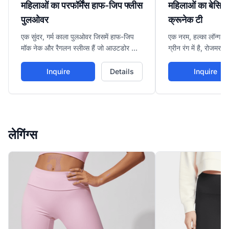
महिलाओं का परफॉर्मेंस हाफ-जिप फ्लीस
महिलाओं का बेसिक 
पुलओवर
क्रूनेक टी
एक सुंदर, गर्म काला पुलओवर जिसमें हाफ-जिप
एक नरम, हल्का लॉन्ग-स्
मॉक नेक और रैगलन स्लीव्स हैं जो आउटडोर या
ग्रीन रंग में है, रोजमर
ठंडे मौसम के प्रशिक्षण के दौरान बेहतर गतिशीलता
एथलीजर आउटफिट्स में ल
और आराम प्रदान करते हैं।
किया गया।
Inquire
Details
Inquire
लेगिंग्स