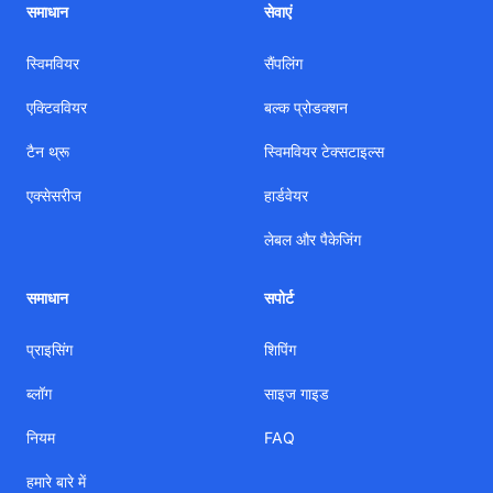
समाधान
सेवाएं
स्विमवियर
सैंपलिंग
एक्टिववियर
बल्क प्रोडक्शन
टैन थ्रू
स्विमवियर टेक्सटाइल्स
एक्सेसरीज
हार्डवेयर
लेबल और पैकेजिंग
समाधान
सपोर्ट
प्राइसिंग
शिपिंग
ब्लॉग
साइज गाइड
नियम
FAQ
हमारे बारे में