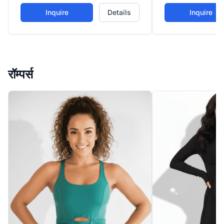
जीवंत लाइट पिंक रंग इसे फैशन-फॉरवर्ड
कैजुअल वेयर, लाइट एक्
वर्कआउट्स या कैजुअल लुक्स के लिए एक
लिए उपयुक्त बहुमुखी ड
Inquire
Details
Inquire
स्टैंडआउट पीस बनाता है।
रॉम्पर्स