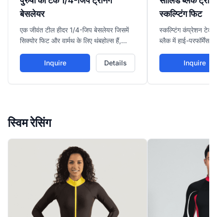
पुरुषों का टेक 1/4-जिप ट्रेनिंग
सॉलिड ब्लैक ट्रेनिंग
बेसलेयर
स्कल्प्टिंग फिट
एक जीवंत टील हीदर 1/4-जिप बेसलेयर जिसमें
स्कल्प्टिंग कंप्रेशन टे
सिक्योर फिट और वार्मथ के लिए थंबहोल्स हैं,
ब्लैक में हाई-परफॉर्मेंस ट्र
कॉल्ड-वेदर रन्स या लेयरिंग के लिए मॉइस्चर
वर्कआउट्स और एथलेटिक
मैनेजमेंट फीचरिंग।
फ्लैटरिंग फिट के साथ 
Inquire
Details
Inquire
स्विम रेसिंग