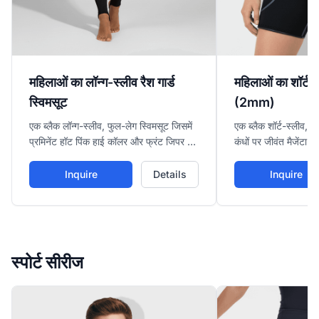
महिलाओं का लॉन्ग-स्लीव रैश गार्ड
महिलाओं का शॉर्ट-स
स्विमसूट
(2mm)
एक ब्लैक लॉन्ग-स्लीव, फुल-लेग स्विमसूट जिसमें
एक ब्लैक शॉर्ट-स्लीव, शॉर
प्रमिनेंट हॉट पिंक हाई कॉलर और फ्रंट जिपर है,
कंधों पर जीवंत मैजेंटा क
स्विमिंग और सर्फिंग के लिए एक्सीलेंट सन
ग्रे फ्लैटलॉक स्टिचिंग ह
प्रोटेक्शन और फॉर्म-फिटिंग सिल्हूएट प्रदान करता
और वॉर्म वॉटर एक्टिविट
Inquire
Details
Inquire
है।
स्पोर्ट सीरीज