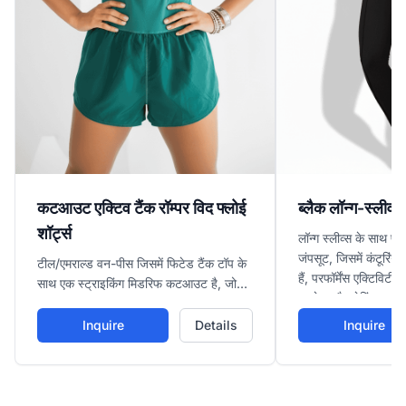
कटआउट एक्टिव टैंक रॉम्पर विद फ्लोई
ब्लैक लॉन्ग-स्लीव 
शॉर्ट्स
लॉन्ग स्लीव्स के साथ फु
जंपसूट, जिसमें कंटूरिंग
टील/एमराल्ड वन-पीस जिसमें फिटेड टैंक टॉप के
हैं, परफॉर्मेंस एक्टिविट
साथ एक स्ट्राइकिंग मिडरिफ कटआउट है, जो
कवरेज और शेपिंग प्रदा
ढीले, फ्लोई रनिंग शॉर्ट्स में ट्रांजिशन करता है।
ब्रीदेबल कंफर्ट के साथ एक्टिव वर्कआउट्स के
Inquire
Details
Inquire
लिए परफेक्ट।