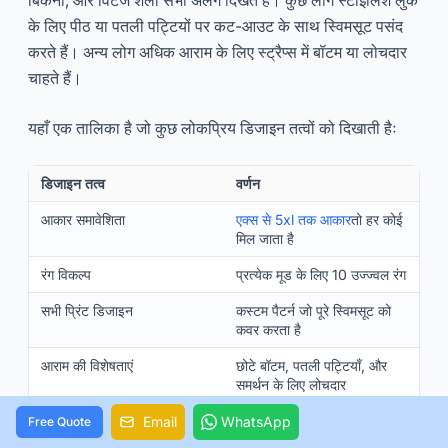
बिकनी, और विंटेज शैली सभी अलग दिखते हैं। कुछ लोग स्टाइलिश लुक
के लिए पीठ या पतली पट्टियों पर कट-आउट के साथ स्विमसूट पसंद
करते हैं। अन्य लोग अधिक आराम के लिए स्ट्रैप्स में बॉटम या लोचदार
चाहते हैं।
यहाँ एक तालिका है जो कुछ लोकप्रिय डिजाइन तत्वों को दिखाती हैः
डिजाइन तत्व
वर्णन
आकार समावेशिता
एक्स से 5xl तक आकार
तो हर कोई
मिल जाता है
रंग विकल्प
प्रत्येक मूड के लिए 10 उज्ज्वल रंग
सभी प्रिंट डिजाइन
कस्टम पैटर्न जो पूरे स्विमसूट को
कवर करता है
आराम की विशेषताएं
छोटे बॉटम, पतली पट्टियाँ, और
समर्थन के लिए लोचदार
चिक डिजाइन तत्व
स्टाइलिश कट-आउट और ट्रेंडी
Email
WhatsApp
Free Quote
आकार