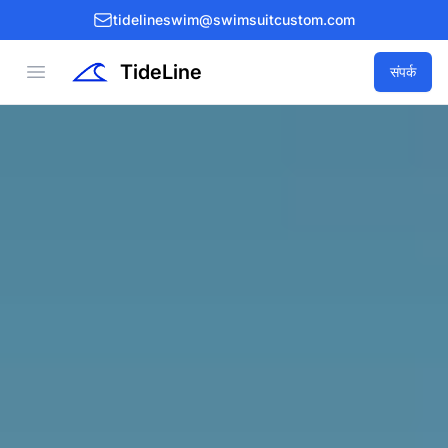
tidelineswim@swimsuitcustom.com
TideLine
Open menu
संपर्क